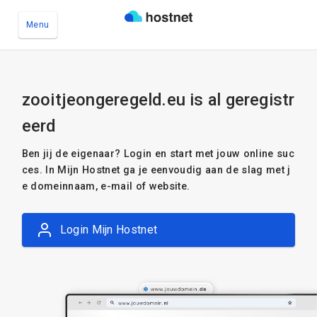
Menu
Ga naar de hoofdinhoud
zooitjeongeregeld.eu is al geregistr
eerd
Ben jij de eigenaar? Login en start met jouw online suc
ces. In Mijn Hostnet ga je eenvoudig aan de slag met j
e domeinnaam, e-mail of website.
Login Mijn Hostnet