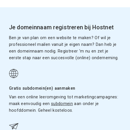
Je domeinnaam registreren bij Hostnet
Ben je van plan om een website te maken? Of wil je
professioneel mailen vanuit je eigen naam? Dan heb je
een domeinnaam nodig. Registreer ‘m nu en zet je
eerste stap naar een succesvolle (online) onderneming.
Gratis subdomein(en) aanmaken
Van een online leeromgeving tot marketingcampagnes:
maak eenvoudig een
subdomein
aan onder je
hoofddomein. Geheel kosteloos.