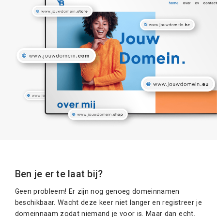
Ben je er te laat bij?
Geen probleem! Er zijn nog genoeg domeinnamen
beschikbaar. Wacht deze keer niet langer en registreer je
domeinnaam zodat niemand je voor is. Maar dan echt.